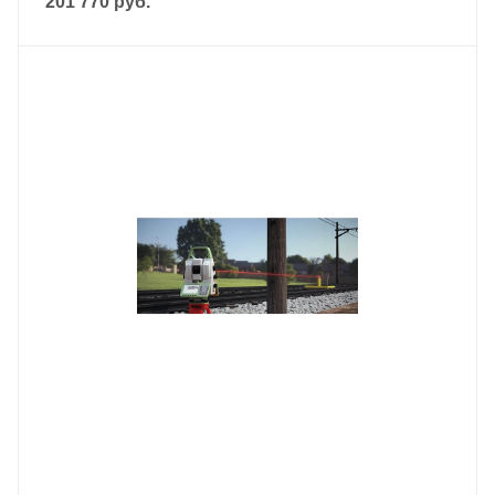
201 770
руб.