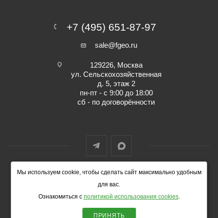
+7 (495) 651-87-97
sale@fgeo.ru
129226, Москва
ул. Сельскохозяйственная
д. 5, этаж 2
пн-пт - с 9:00 до 18:00
сб - по договорённости
Мы используем cookie, чтобы сделать сайт максимально удобным
© 2014-2026 ФокусГео
для вас.
Ознакомиться с
политикой использования cookies
.
ПРИНЯТЬ