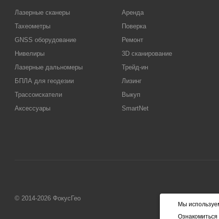
Лазерные сканеры
Аренда
Тахеометры
Поверка
GNSS оборудование
Ремонт
Нивелиры
3D сканирование
Лазерные дальномеры
Трейд-ин
БПЛА для геодезии
Лизинг
Трассоискатели
Выкуп
Аксессуары
SmartNet
© 2014-2026 ФокусГео
Мы используем
Ознакомиться