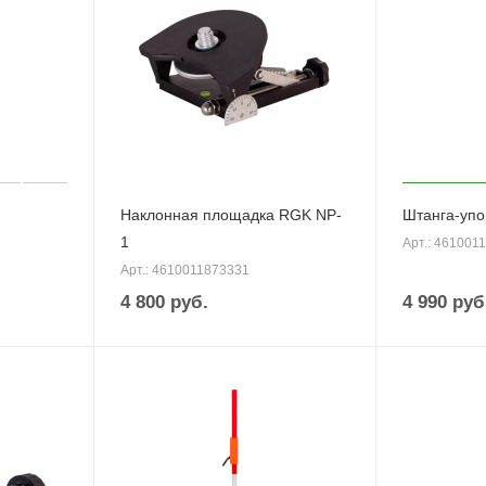
Наклонная площадка RGK NP-
Штанга-уп
1
Арт.: 461001
Арт.: 4610011873331
4 800
руб.
4 990
руб