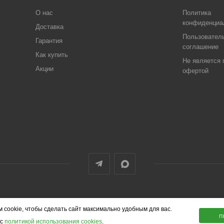
О нас
Политика
конфиденциа
Доставка
Пользовател
Гарантия
соглашение
Как купить
Не является 
Акции
офертой
 cookie, чтобы сделать сайт максимально удобным для вас.
П
 с
политикой использования cookies
.