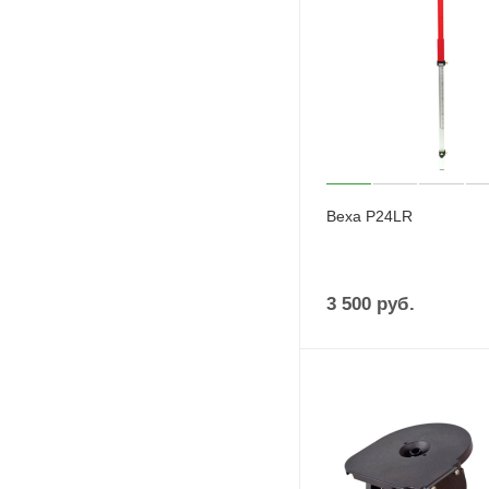
Веха P24LR
3 500
руб.