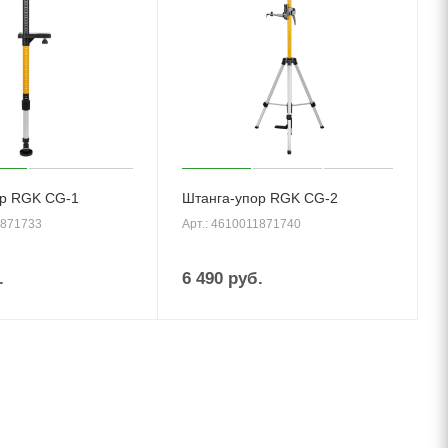
ор RGK CG-1
Штанга-упор RGK CG-2
1871733
Арт.: 4610011871740
.
6 490
руб.