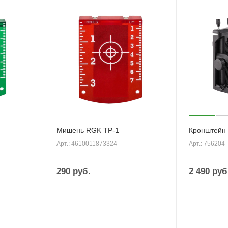
Мишень RGK TP-1
Кронштейн
Арт.: 4610011873324
Арт.: 756204
290
руб.
2 490
руб