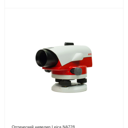
Оптический нивелир Leica NA728