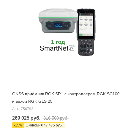
GNSS приёмник RGK SR1 с контроллером RGK SC100
и вехой RGK GLS 25
Арт.: 756792
269 025
руб.
316 500
руб.
-
15
%
Экономия
47 475
руб.