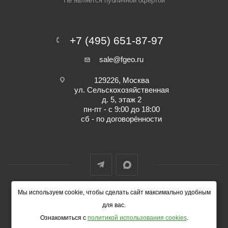
Не является публичной офертой
+7 (495) 651-87-97
sale@fgeo.ru
129226, Москва
ул. Сельскохозяйственная
д. 5, этаж 2
пн-пт - с 9:00 до 18:00
сб - по договорённости
Мы используем cookie, чтобы сделать сайт максимально удобным
© 2014-2026 ФокусГео
для вас.
Ознакомиться с
политикой использования cookies
.