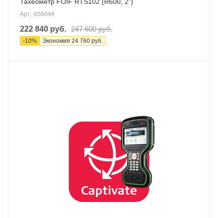
Тахеометр FOIF RTS102 (R600, 2")
Арт.: 656044
222 840
руб.
247 600
руб.
-
10
%
Экономия
24 760
руб.