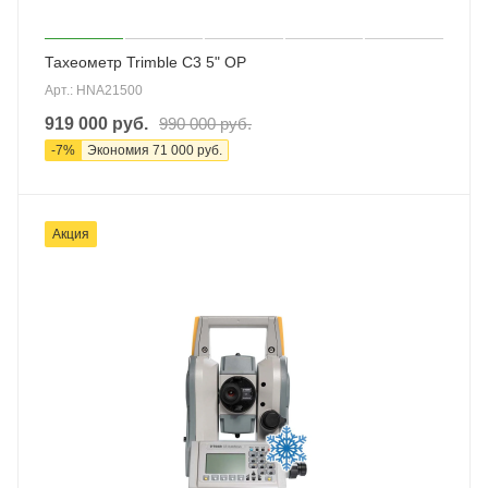
Тахеометр Trimble C3 5" OP
Арт.: HNA21500
919 000
руб.
990 000
руб.
-
7
%
Экономия
71 000
руб.
Акция