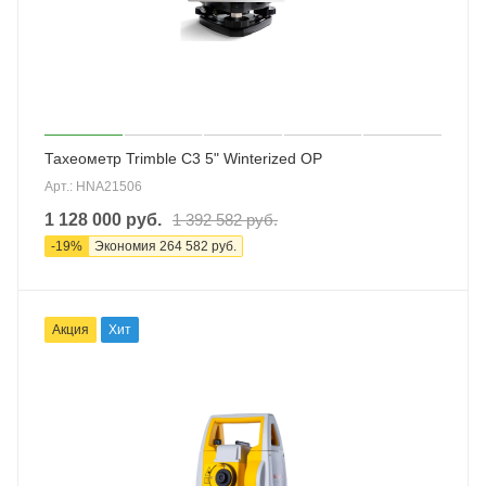
Тахеометр Trimble C3 5" Winterized OP
Арт.: HNA21506
1 128 000
руб.
1 392 582
руб.
-
19
%
Экономия
264 582
руб.
Акция
Хит