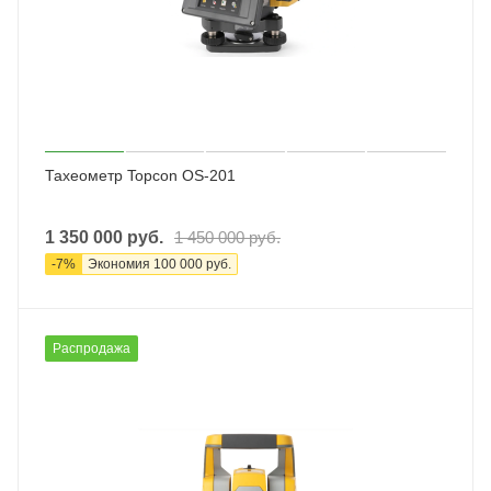
Тахеометр Topcon OS-201
1 350 000
руб.
1 450 000
руб.
-
7
%
Экономия
100 000
руб.
Распродажа