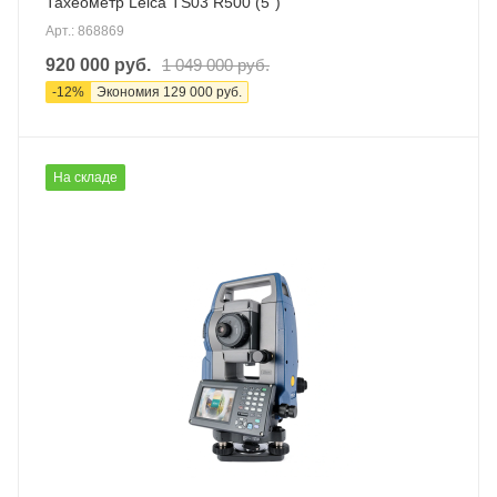
Тахеометр Leica TS03 R500 (5")
Арт.: 868869
920 000
руб.
1 049 000
руб.
-
12
%
Экономия
129 000
руб.
На складе