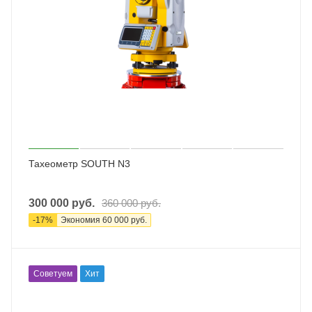
Тахеометр SOUTH N3
300 000
руб.
360 000
руб.
-
17
%
Экономия
60 000
руб.
Советуем
Хит