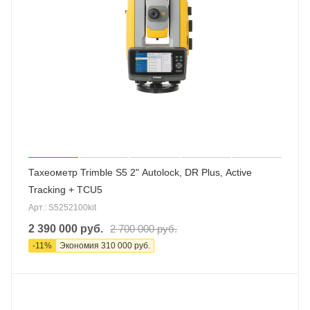
Тахеометр Trimble S5 2" Autolock, DR Plus, Active
Tracking + TCU5
Арт.: S5252100kit
2 390 000
руб.
2 700 000
руб.
-
11
%
Экономия
310 000
руб.