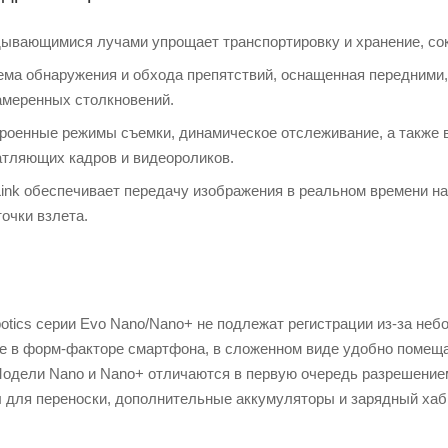
ывающимися лучами упрощает транспортировку и хранение, сокр
ема обнаружения и обхода препятствий, оснащенная передними
амеренных столкновений.
роенные режимы съемки, динамическое отслеживание, а также 
атляющих кадров и видеороликов.
Link обеспечивает передачу изображения в реальном времени на
точки взлета.
otics серии Evo Nano/Nano+ не подлежат регистрации из-за неб
е в форм-факторе смартфона, в сложенном виде удобно помещаю
Модели Nano и Nano+ отличаются в первую очередь разрешение
 для переноски, дополнительные аккумуляторы и зарядный хаб,