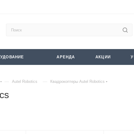
УДОВАНИЕ
АРЕНДА
АКЦИИ
У
—
—
Autel Robotics
Квадрокоптеры Autel Robotics
cs