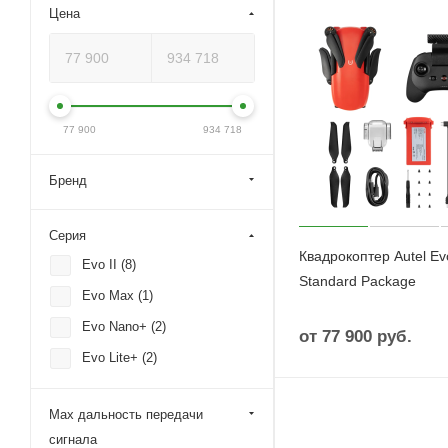
Цена
77 900
934 718
Бренд
Серия
Квадрокоптер Autel E
Evo II (
8
)
Standard Package
Evo Max (
1
)
Evo Nano+ (
2
)
от
77 900 руб.
Evo Lite+ (
2
)
Max дальность передачи
сигнала