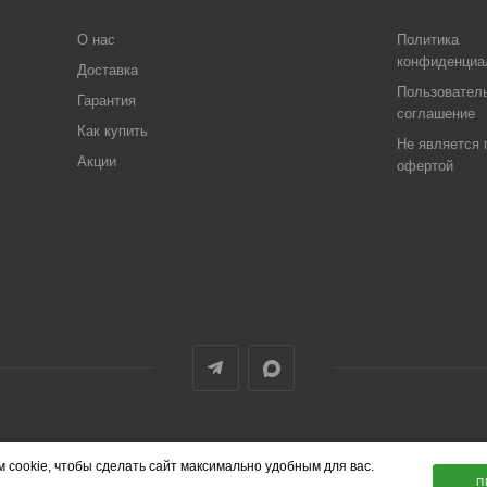
О нас
Политика
конфиденциа
Доставка
Пользовател
Гарантия
соглашение
Как купить
Не является 
Акции
офертой
 cookie, чтобы сделать сайт максимально удобным для вас.
П