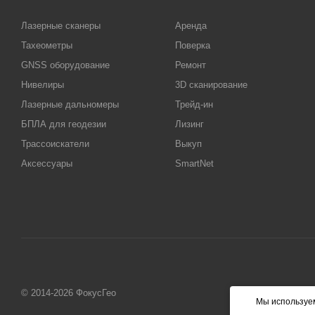
Лазерные сканеры
Аренда
Тахеометры
Поверка
GNSS оборудование
Ремонт
Нивелиры
3D сканирование
Лазерные дальномеры
Трейд-ин
БПЛА для геодезии
Лизинг
Трассоискатели
Выкуп
Аксессуары
SmartNet
© 2014-2026 ФокусГео
Мы используем