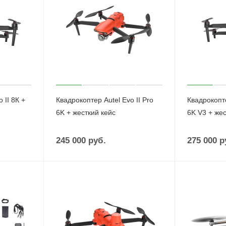
 II 8К +
Квадрокоптер Autel Evo II Pro
Квадрокопте
6K + жесткий кейс
6K V3 + жес
245 000
руб.
275 000
р