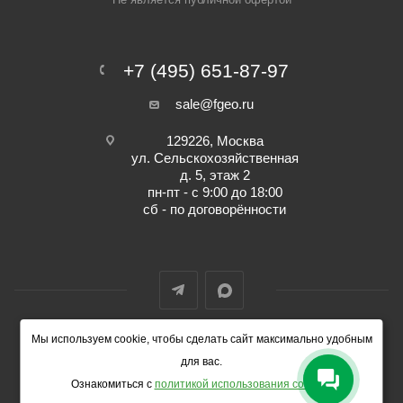
+7 (495) 651-87-97
sale@fgeo.ru
129226, Москва
ул. Сельскохозяйственная
д. 5, этаж 2
пн-пт - с 9:00 до 18:00
сб - по договорённости
Мы используем cookie, чтобы сделать сайт максимально удобным
© 2014-2026 ФокусГео
для вас.
Ознакомиться с
политикой использования cookies
.