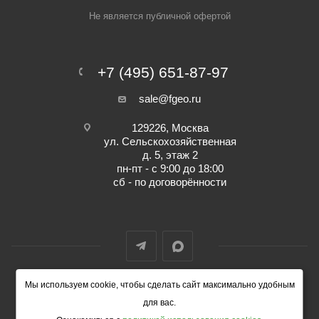
Не является публичной офертой
+7 (495) 651-87-97
sale@fgeo.ru
129226, Москва
ул. Сельскохозяйственная
д. 5, этаж 2
пн-пт - с 9:00 до 18:00
сб - по договорённости
Мы используем cookie, чтобы сделать сайт максимально удобным
© 2014-2026 ФокусГео
для вас.