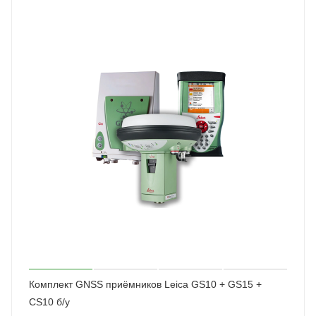
Комплект GNSS приёмников Leica GS10 + GS15 +
CS10 б/у