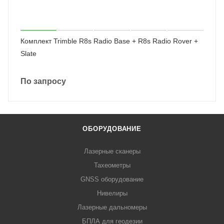
Комплект Trimble R8s Radio Base + R8s Radio Rover +
Slate
По запросу
ОБОРУДОВАНИЕ
Лазерные сканеры
Тахеометры
GNSS оборудование
Нивелиры
Лазерные дальномеры
БПЛА для геодезии