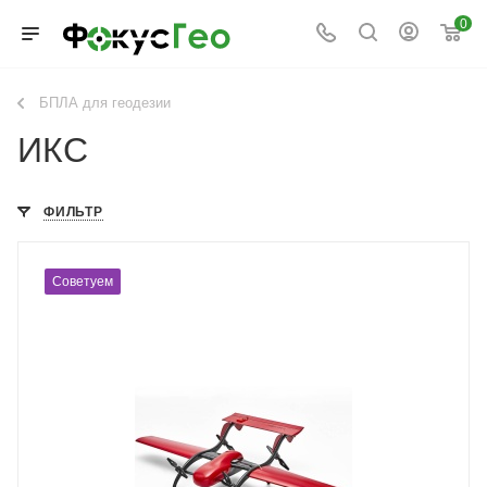
0
БПЛА для геодезии
ИКС
ФИЛЬТР
Советуем