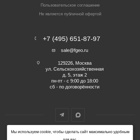
Пользовательское соглашение
Не является публичной офертой
+7 (495) 651-87-97
sale@fgeo.ru
129226, Москва
ул. Сельскохозяйственная
д. 5, этаж 2
пн-пт - с 9:00 до 18:00
сб - по договорённости
Мы используем cookie, чтобы сделать сайт максимально удобным
© 2014-2026 ФокусГео
для вас.