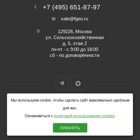
+7 (495) 651-87-97
sale@fgeo.ru
129226, Москва
ул. Сельскохозяйственная
д. 5, этаж 2
пн-пт - с 9:00 до 18:00
сб - по договорённости
Мы используем cookie, чтобы сделать сайт максимально удобным
© 2014-2026 ФокусГео
для вас.
Ознакомиться с
политикой использования cookies
.
ПРИНЯТЬ