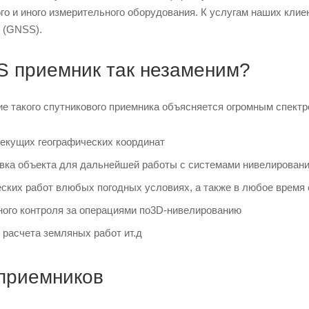
го и иного измерительного оборудования. К услугам наших клие
 (GNSS).
 приемник так незаменим?
е такого спутникового приемника объясняется огромным спектр
текущих географических координат
овка объекта для дальнейшей работы с системами нивелирован
ских работ влюбых погодных условиях, а также в любое время 
ного контроля за операциями по3D-нивелированию
 расчета земляных работ ит.д
приемников