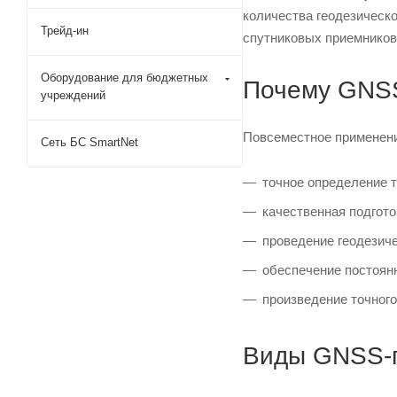
количества геодезическо
Трейд-ин
спутниковых приемников
Оборудование для бюджетных
Почему GNSS
учреждений
Повсеместное применени
Сеть БС SmartNet
точное определение 
качественная подгот
проведение геодезиче
обеспечение постоян
произведение точного
Виды GNSS-