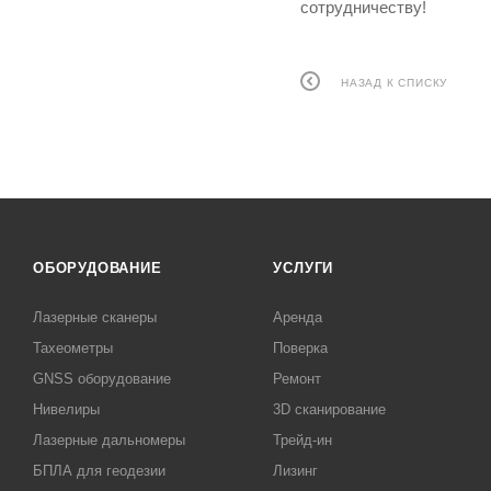
сотрудничеству!
НАЗАД К СПИСКУ
ОБОРУДОВАНИЕ
УСЛУГИ
Лазерные сканеры
Аренда
Тахеометры
Поверка
GNSS оборудование
Ремонт
Нивелиры
3D сканирование
Лазерные дальномеры
Трейд-ин
БПЛА для геодезии
Лизинг