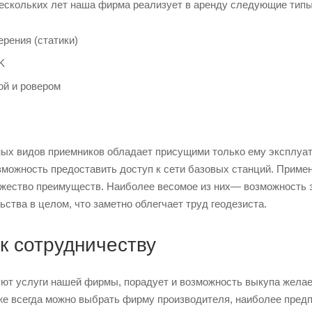
нескольких лет наша фирма реализует в аренду следующие типы
ерения (статики)
K
ой и ровером
ых видов приемников обладает присущими только ему эксплуат
зможность предоставить доступ к сети базовых станций. Приме
жество преимуществ. Наиболее весомое из них— возможность 
ьства в целом, что заметно облегчает труд геодезиста.
к сотрудничеству
суют услуги нашей фирмы, порадует и возможность выкупа жела
же всегда можно выбрать фирму производителя, наиболее предп