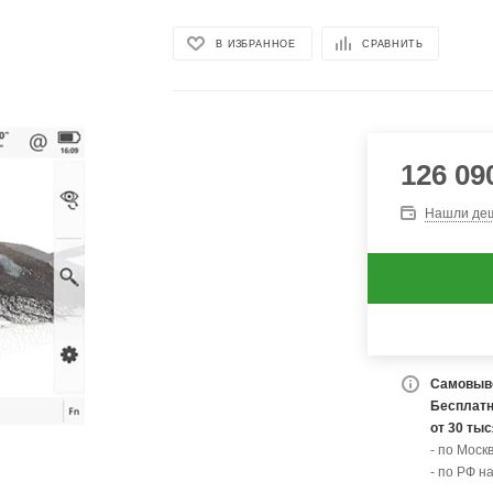
В ИЗБРАННОЕ
СРАВНИТЬ
126 09
Нашли де
Самовыво
Бесплатн
от 30 ты
- по Моск
- по РФ н