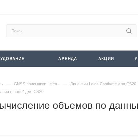
УДОВАНИЕ
АРЕНДА
АКЦИИ
У
—
—
е
GNSS приемники Leica
Лицензии Leica Captivate для CS20
вания в поле" для CS20
"Вычисление объемов по данны