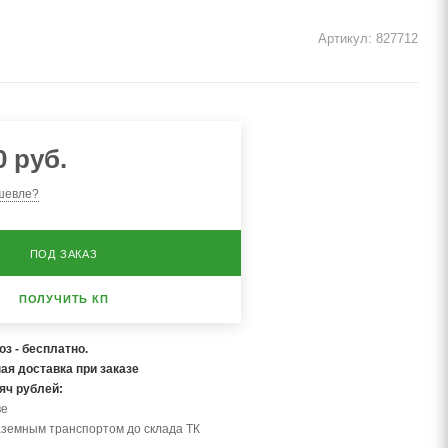
Артикул:
827712
0
руб.
шевле?
ПОД ЗАКАЗ
ПОЛУЧИТЬ КП
з - бесплатно.
ая доставка при заказе
сяч рублей:
ве
аземным транспортом до склада ТК