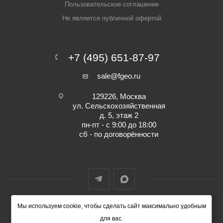
Пользовательское соглашение
Не является публичной офертой
+7 (495) 651-87-97
sale@fgeo.ru
129226, Москва
ул. Сельскохозяйственная
д. 5, этаж 2
пн-пт - с 9:00 до 18:00
сб - по договорённости
Мы используем cookie, чтобы сделать сайт максимально удобным
© 2014-2026 ФокусГео
для вас.