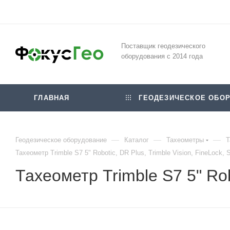
Поставщик геодезического
оборудования с 2014 года
ГЛАВНАЯ
ГЕОДЕЗИЧЕСКОЕ ОБОР
—
—
—
Геодезическое оборудование
Каталог
Тахеометры
Т
Тахеометр Trimble S7 5" Robotic, DR Plus, Trimble Vision, FineLock, 
Тахеометр Trimble S7 5" Rob