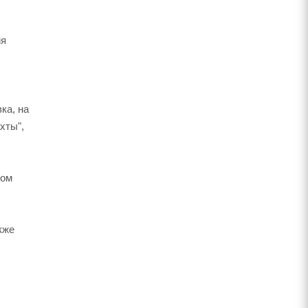
ия
ка, на
хты",
ном
акже