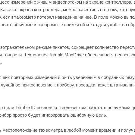
оцесс измерений с живым видеопотоком на экране контроллера, 
Касаясь экрана контроллера, можно навестись на точку, котору
, если тахеометр потерял наведение на нее. В поле можно вып
зовать обычные и панорамные снимки объекта для удобства об
зотражательном режиме пикетов, сокращает количество перест
 точности. Технология Trimble MagDrive обеспечивает непревз
.
ящих повторных измерений и быть уверенным в собранных резу
 случайное прикосновение к прибору, просадка ножек штатива ни
ор цели Trimble ID позволяют геодезистам работать по нужным ц
Прибор просто будет игнорировать ошибочную цель.
ать местоположение тахеометра в любой момент времени и получ