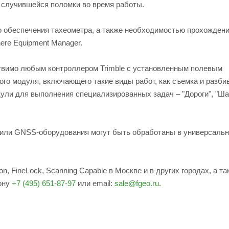
и случившейся поломки во время работы.
о обеспечения тахеометра, а также необходимостью прохожден
ere Equipment Manager.
твимо любым контроллером Trimble с установленным полевым
го модуля, включающего такие виды работ, как съемка и разбив
ли для выполнения специализированных задач – "Дороги", "Ша
 или GNSS-оборудования могут быть обработаны в универсаль
ion, FineLock, Scanning Capable в Москве и в других городах, а т
ону
+7 (495) 651-87-97
или email:
sale@fgeo.ru
.