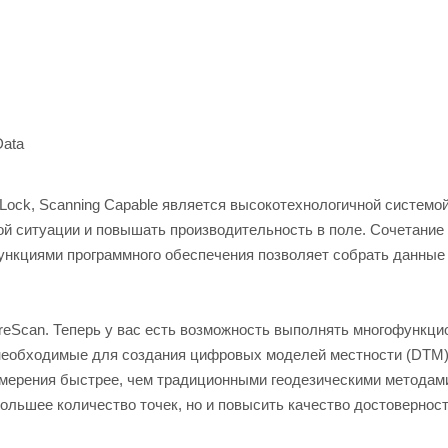
Data
FineLock, Scanning Capable является высокотехнологичной системо
ой ситуации и повышать производительность в поле. Сочетание
 функциями программного обеспечения позволяет собрать данные
SureScan. Теперь у вас есть возможность выполнять многофункц
 необходимые для создания цифровых моделей местности (DTM)
змерения быстрее, чем традиционными геодезическими методам
большее количество точек, но и повысить качество достоверност