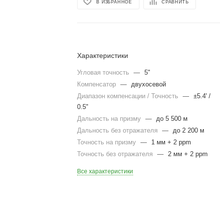
В ИЗБРАННОЕ
СРАВНИТЬ
Характеристики
Угловая точность
—
5"
Компенсатор
—
двухосевой
Диапазон компенсации / Точность
—
±5.4' /
0.5"
Дальность на призму
—
до 5 500 м
Дальность без отражателя
—
до 2 200 м
Точность на призму
—
1 мм + 2 ppm
Точность без отражателя
—
2 мм + 2 ppm
Все характеристики