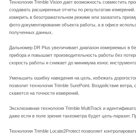
Технология Trimble Vision дает возможность совместить пр
создавать расширенные отчеты по результатам измерений. 
измерить в безотражательном режиме или захватить призму
фото-документирование объекта работы, а в офисе исполь
полученных данных.
Дальномер DR Plus увеличивает диапазон измеряемых в бе
прибора и повышает производительность работы без потери
скорость работы и снижает до минимума износ инструмента
Уменьшить ошибку наведения на цель, избежать дорогосто
позволит технология Trimble SurePoint. Воздействие ветра,
скажется на точности измерений.
Эксклюзивная технология Trimble MultiTrack и идентификат
даже если в поле зрения тахеометра будет цель-паразит. 
Технология Trimble Locate2Protect позволяет контролиров