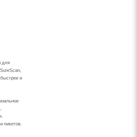
й для
 SureScan,
 быстрее и
иональное
,
и.
и пикетов.