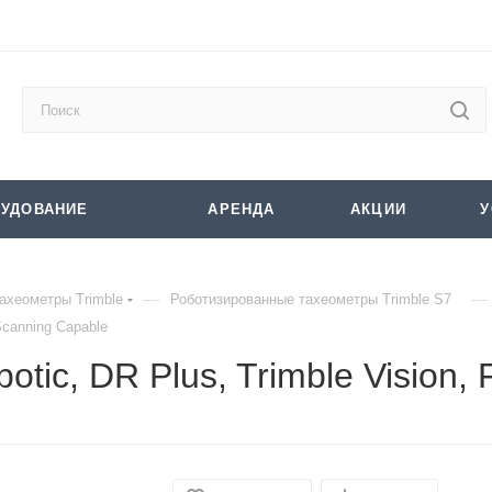
УДОВАНИЕ
АРЕНДА
АКЦИИ
У
—
—
ахеометры Trimble
Роботизированные тахеометры Trimble S7
Scanning Capable
otic, DR Plus, Trimble Vision,