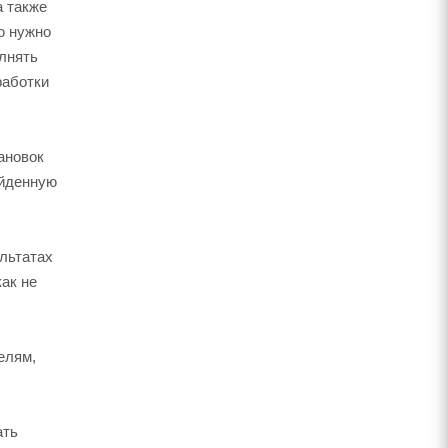
а также
ю нужно
олнять
работки
ановок
ойденную
льтатах
как не
елям,
ать