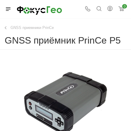
0
GNSS приемники PrinCe
GNSS приёмник PrinCe P5