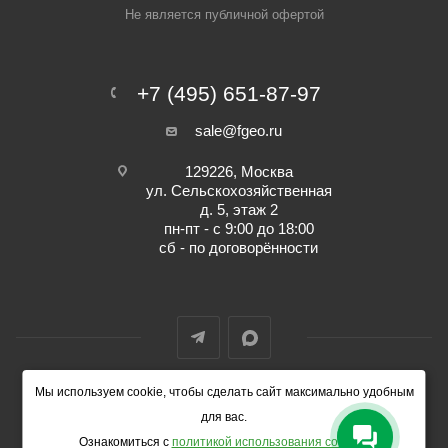
Не является публичной офертой
+7 (495) 651-87-97
sale@fgeo.ru
129226, Москва
ул. Сельскохозяйственная
д. 5, этаж 2
пн-пт - с 9:00 до 18:00
сб - по договорённости
Мы используем cookie, чтобы сделать сайт максимально удобным
© 2014-2026 ФокусГео
для вас.
Ознакомиться с
политикой использования cookies
.