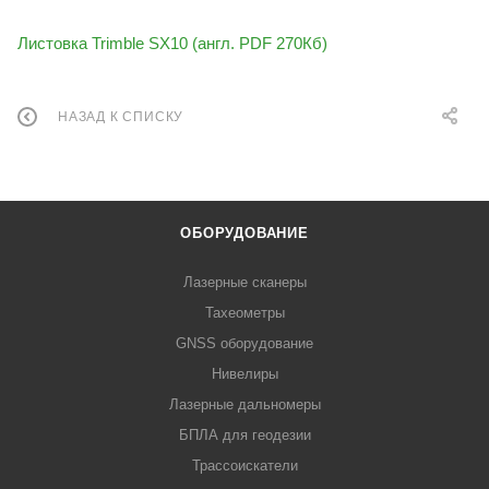
Листовка Trimble SX10 (англ. PDF 270Кб)
НАЗАД К СПИСКУ
ОБОРУДОВАНИЕ
Лазерные сканеры
Тахеометры
GNSS оборудование
Нивелиры
Лазерные дальномеры
БПЛА для геодезии
Трассоискатели