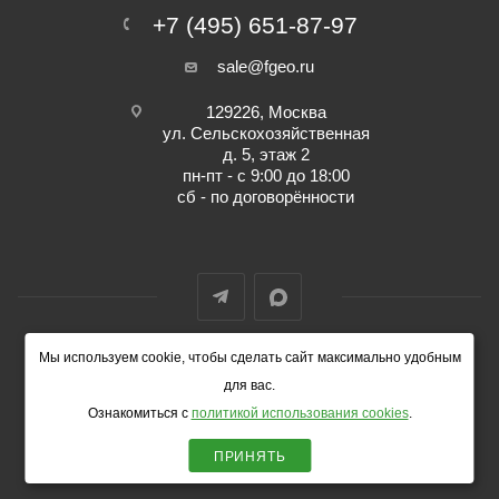
+7 (495) 651-87-97
sale@fgeo.ru
129226, Москва
ул. Сельскохозяйственная
д. 5, этаж 2
пн-пт - с 9:00 до 18:00
сб - по договорённости
Мы используем cookie, чтобы сделать сайт максимально удобным
© 2014-2026 ФокусГео
для вас.
Ознакомиться с
политикой использования cookies
.
ПРИНЯТЬ