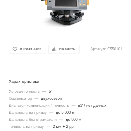
Артикул:
C550101
В ИЗБРАННОЕ
СРАВНИТЬ
Характеристики
Угловая точность
—
5"
Компенсатор
—
двухосевой
Диапазон компенсации / Точность
—
±3' / нет данных
Дальность на призму
—
до 5 000 м
Дальность без отражателя
—
до 800 м
Точность на призму
—
2 мм + 2 ppm