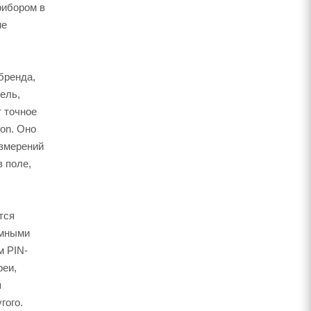
рибором в
не
бренда,
ель,
т точное
on. Оно
измерений
 поле,
тся
омными
м PIN-
реи,
я
гого.