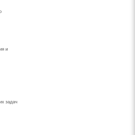
о
ия и
их задач