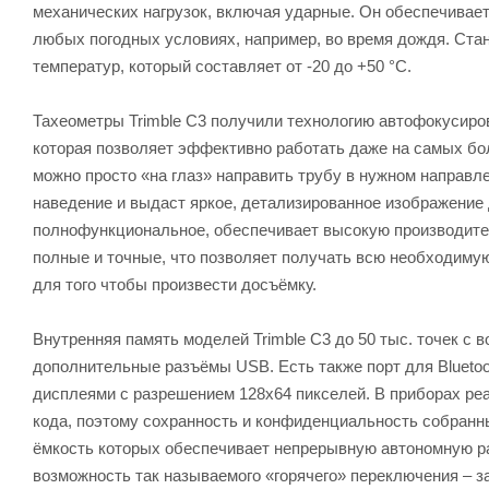
механических нагрузок, включая ударные. Он обеспечивает
любых погодных условиях, например, во время дождя. Ста
температур, который составляет от -20 до +50 °С.
Тахеометры Trimble C3 получили технологию автофокусировк
которая позволяет эффективно работать даже на самых бол
можно просто «на глаз» направить трубу в нужном направл
наведение и выдаст яркое, детализированное изображение 
полнофункциональное, обеспечивает высокую производител
полные и точные, что позволяет получать всю необходимую
для того чтобы произвести досъёмку.
Внутренняя память моделей Trimble C3 до 50 тыс. точек с
дополнительные разъёмы USB. Есть также порт для Bluet
дисплеями с разрешением 128х64 пикселей. В приборах ре
кода, поэтому сохранность и конфиденциальность собранн
ёмкость которых обеспечивает непрерывную автономную ра
возможность так называемого «горячего» переключения – за