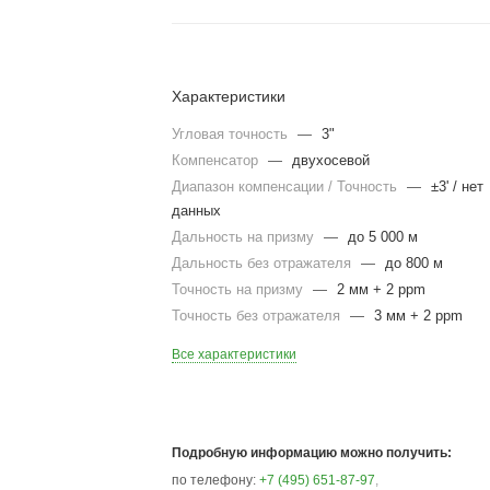
Характеристики
Угловая точность
—
3"
Компенсатор
—
двухосевой
Диапазон компенсации / Точность
—
±3' / нет
данных
Дальность на призму
—
до 5 000 м
Дальность без отражателя
—
до 800 м
Точность на призму
—
2 мм + 2 ppm
Точность без отражателя
—
3 мм + 2 ppm
Все характеристики
Подробную информацию можно получить:
по телефону:
+7 (495) 651-87-97
,