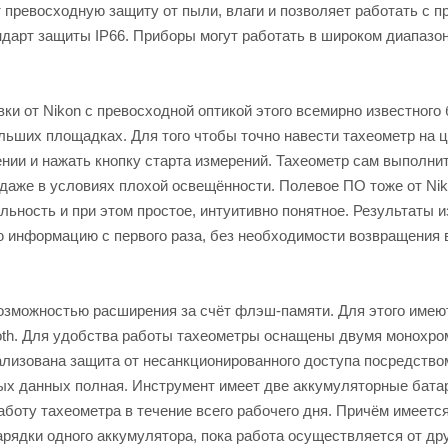
 превосходную защиту от пыли, влаги и позволяет работать с п
ндарт защиты IP66. Приборы могут работать в широком диапазо
и от Nikon с превосходной оптикой этого всемирно известного 
ьших площадках. Для того чтобы точно навести тахеометр на ц
ении и нажать кнопку старта измерений. Тахеометр сам выполни
даже в условиях плохой освещённости. Полевое ПО тоже от Nik
ьность и при этом простое, интуитивно понятное. Результаты 
 информацию с первого раза, без необходимости возвращения в
 возможностью расширения за счёт флэш-памяти. Для этого имею
ooth. Для удобства работы тахеометры оснащены двумя монохр
ализована защита от несанкционированного доступа посредство
ых данных полная. Инструмент имеет две аккумуляторные бата
боту тахеометра в течение всего рабочего дня. Причём имеетс
рядки одного аккумулятора, пока работа осуществляется от дру