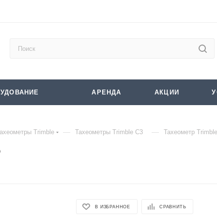
УДОВАНИЕ
АРЕНДА
АКЦИИ
У
—
—
ахеометры Trimble
Тахеометры Trimble C3
Тахеометр Trimbl
P
В ИЗБРАННОЕ
СРАВНИТЬ