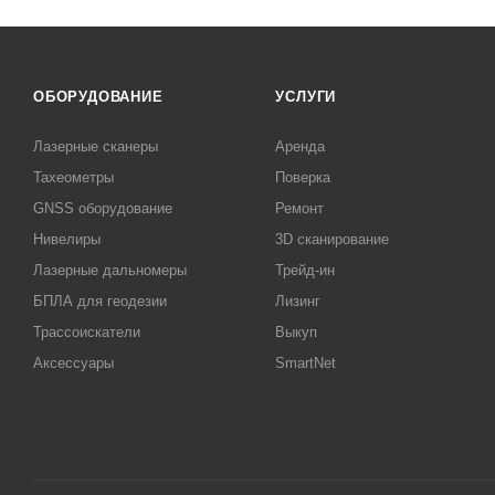
ОБОРУДОВАНИЕ
УСЛУГИ
Лазерные сканеры
Аренда
Тахеометры
Поверка
GNSS оборудование
Ремонт
Нивелиры
3D сканирование
Лазерные дальномеры
Трейд-ин
БПЛА для геодезии
Лизинг
Трассоискатели
Выкуп
Аксессуары
SmartNet