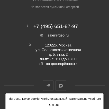
Пользовательское соглашение
Не является публичной офертой
+7 (495) 651-87-97
sale@fgeo.ru
129226, Москва
ул. Сельскохозяйственная
д. 5, этаж 2
пн-пт - с 9:00 до 18:00
сб - по договорённости
Мы используем cookie, чтобы сделать сайт максимально удобным
© 2014-2026 ФокусГео
для вас.