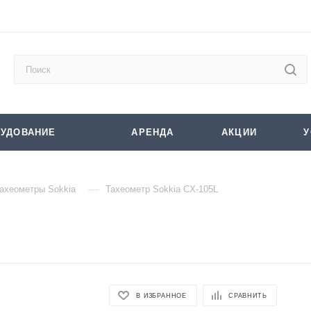
УДОВАНИЕ
АРЕНДА
АКЦИИ
У
—
ахеометры Sokkia
Тахеометр Sokkia CX-105L
В ИЗБРАННОЕ
СРАВНИТЬ