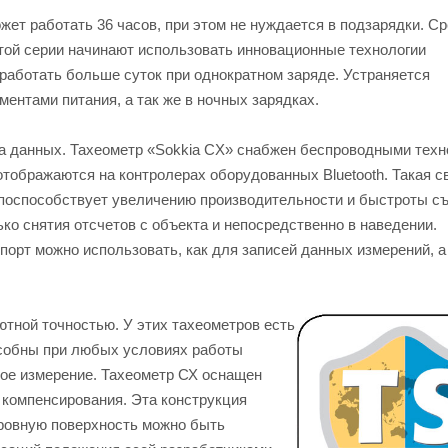
жет работать 36 часов, при этом не нуждается в подзарядки. С
этой серии начинают использовать инновационные технологии
работать больше суток при однократном заряде. Устраняется
ентами питания, а так же в ночных зарядках.
ача данных. Тахеометр «Sokkia CX» снабжен беспроводными тех
тображаются на контролерах оборудованных Bluetooth. Такая с
поспособствует увеличению производительности и быстроты съ
ко снятия отсчетов с объекта и непосредственно в наведении.
орт можно использовать, как для записей данных измерений, а
тной точностью. У этих тахеометров есть
особны при любых условиях работы
ое измерение. Тахеометр СХ оснащен
компенсирования. Эта конструкция
еровную поверхность можно быть