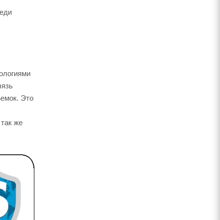
реди
нологиями
вязь
емок. Это
 так же