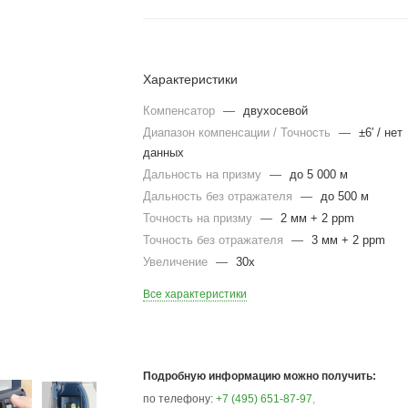
Характеристики
Компенсатор
—
двухосевой
Диапазон компенсации / Точность
—
±6' / нет
данных
Дальность на призму
—
до 5 000 м
Дальность без отражателя
—
до 500 м
Точность на призму
—
2 мм + 2 ppm
Точность без отражателя
—
3 мм + 2 ppm
Увеличение
—
30x
Все характеристики
Подробную информацию можно получить:
по телефону:
+7 (495) 651-87-97
,