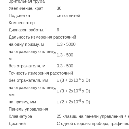
Зрительная труба
Увеличение, крат
30
Подсветка
сетка нитей
Компенсатор
Диапазон работы, ’
6
Дальность измерения расстояний
на одну призму, м
1.3 - 5000
на отражающую пленку,
1.3 - 500
м
без отражателя, м
0.3 - 500
Точность измерения расстояний
-6
без отражателя, мм
± (3 + 2x10
х D)
на отражающую пленку,
-6
± (3 + 2x10
х D)
мм
-6
на призму, мм
± (2 + 2x10
х D)
Панель управления
Клавиатура
25 клавиш на панели управления + 
Дисплей
С одной стороны прибора, графичес