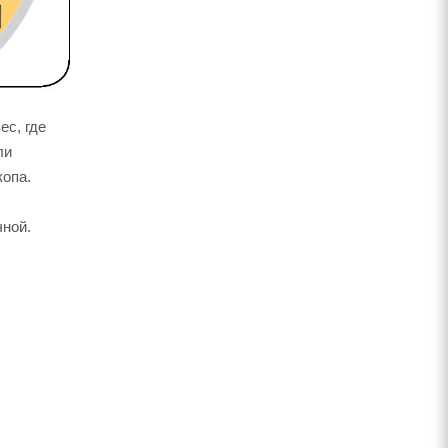
ес, где
ли
копа.
чной.