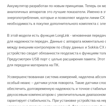
Аккумулятор разработан по новым принципам. Теперь он мо
аналогичных аппаратов это лучшие показатели. Именно в 
энергопотребления, которые и позволяют модели линии СХ 
необходимость в покупке дополнительного комплекта с элем
В этой модели есть функция LongLink - мгновенная перед
для надежности передач. Данные с аппарата моментально о
между внешним контролером по сбору данных и Sokkia CX 
устройство сводит обязанности геодезиста к функциям толь
Предусмотрен USB порт с целью расширения памяти. Этот п
для передачи материала на ПК.
Усовершенствованная система измерений, наделена абсолю
особый нюанс – датчики углов поворота. Такие датчики сп
обеспечить долговременную надежность и точное стабильн
двухосевым компенсатором с увеличительным диапазоном 
гарантирует стабильность. При установке устройства на н