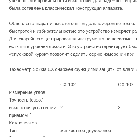
уверенным в правильности измерений. Для надежности фи
была оставлена классическая конструкция аппарата.
Обновлен аппарат и высокоточным дальномером по технол
быстротой и избирательностью это устройство измеряет ра
Для скорейшего центрирования инструмента во всевозможн
есть пять уровней яркости. Это устройство гарантирует быс
«спусковой курок» позволит сделать серию измерений при 
Тахеометр Sokkia СХ снабжен функциями защиты от влаги и
CX-102
CX-103
Измерение углов
Точность (с.к.о.)
измерения угла одним
2
3
приемом, "
Компенсатор
Тип
жидкостной двухосевой