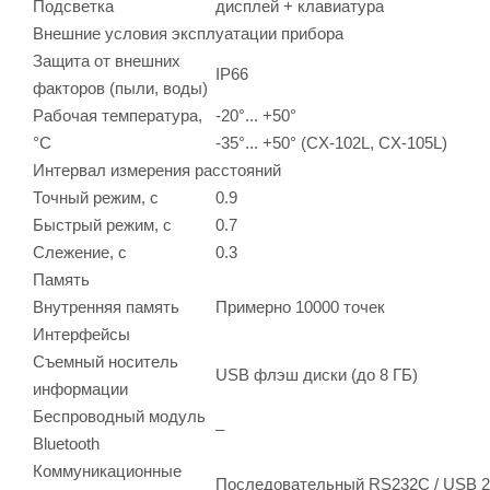
Подсветка
дисплей + клавиатура
Внешние условия эксплуатации прибора
Защита от внешних
IP66
факторов (пыли, воды)
Рабочая температура,
-20°... +50°
°С
-35°... +50° (CX-102L, CX-105L)
Интервал измерения расстояний
Точный режим, с
0.9
Быстрый режим, с
0.7
Слежение, с
0.3
Память
Внутренняя память
Примерно 10000 точек
Интерфейсы
Съемный носитель
USB флэш диски (до 8 ГБ)
информации
Беспроводный модуль
–
Bluetooth
Коммуникационные
Последовательный RS232C / USB 2.