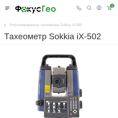
0
Роботизированные тахеометры Sokkia iX-500
Тахеометр Sokkia iX-502