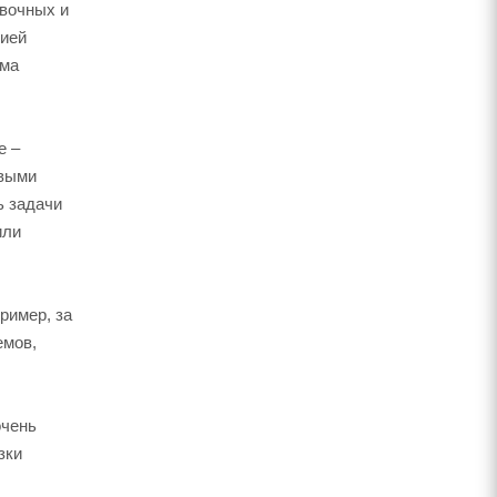
ивочных и
гией
ема
е –
овыми
ь задачи
или
ример, за
емов,
очень
зки