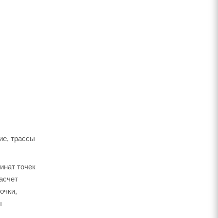
ие, трассы
инат точек
асчет
очки,
ы