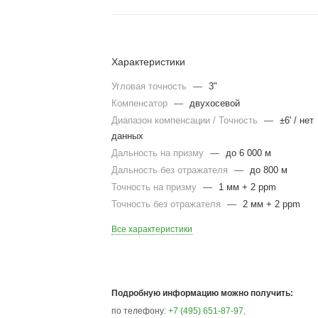
Характеристики
Угловая точность
—
3"
Компенсатор
—
двухосевой
Диапазон компенсации / Точность
—
±6' / нет
данных
Дальность на призму
—
до 6 000 м
Дальность без отражателя
—
до 800 м
Точность на призму
—
1 мм + 2 ppm
Точность без отражателя
—
2 мм + 2 ppm
Все характеристики
Подробную информацию можно получить:
по телефону:
+7 (495) 651-87-97
,