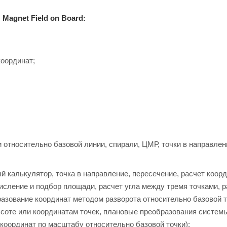
Magnet Field on Board:
координат;
ки относительно базовой линии, спирали, ЦМР, точки в направлен
 калькулятор, точка в направление, пересечение, расчет коорд
исление и подбор площади, расчет угла между тремя точками, р
разование координат методом разворота относительно базовой т
соте или координатам точек, плановые преобразования систем
координат по масштабу относительно базовой точки);