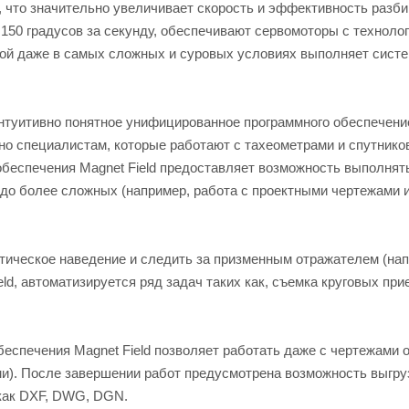
, что значительно увеличивает скорость и эффективность разб
150 градусов за секунду, обеспечивают сервомоторы с техноло
змой даже в самых сложных и суровых условиях выполняет сист
 интуитивно понятное унифицированное программного обеспечени
тно специалистам, которые работают с тахеометрами и спутник
обеспечения Magnet Field предоставляет возможность выполнят
 до более сложных (например, работа с проектными чертежами 
атическое наведение и следить за призменным отражателем (нап
ld, автоматизируется ряд задач таких как, съемка круговых при
еспечения Magnet Field позволяет работать даже с чертежами 
ими). После завершении работ предусмотрена возможность выгру
как DXF, DWG, DGN.