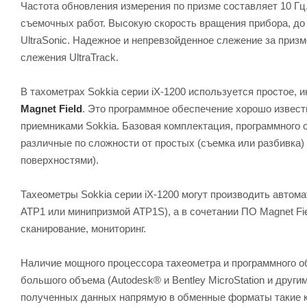
Частота обновления измерения по призме составляет 10 Гц
съемочных работ. Высокую скорость вращения прибора, до 
UltraSonic. Надежное и непревзойденное слежение за при
слежения UltraTrack.
В тахометрах Sokkia серии iX-1200 используется простое,
Magnet Field
. Это программное обеспечение хорошо извес
приемниками Sokkia. Базовая комплектация, программного 
различные по сложности от простых (съемка или разбивка)
поверхностями).
Тахеометры Sokkia серии iX-1200 могут производить автом
ATP1 или минипризмой ATP1S), а в сочетании ПО Magnet Fie
сканирование, мониторинг.
Наличие мощного процессора тахеометра и программного об
большого объема (Autodesk® и Bentley MicroStation и друг
полученных данных напрямую в обменные форматы такие 