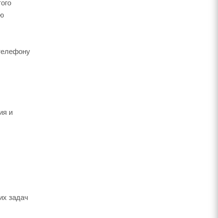
того
ию
 телефону
ия и
их задач