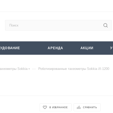
УДОВАНИЕ
АРЕНДА
АКЦИИ
У
—
ахеометры Sokkia
Роботизированные тахеометры Sokkia iX-1200
В ИЗБРАННОЕ
СРАВНИТЬ