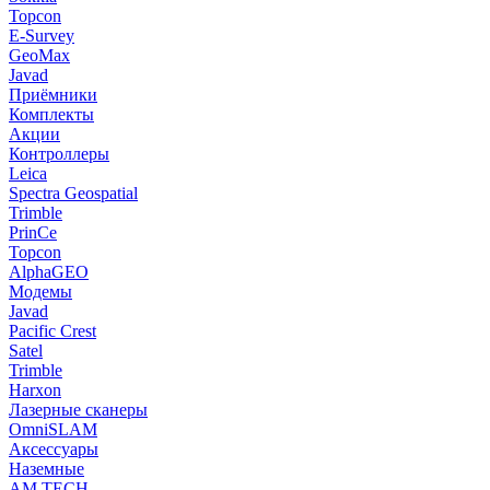
Topcon
E-Survey
GeoMax
Javad
Приёмники
Комплекты
Акции
Контроллеры
Leica
Spectra Geospatial
Trimble
PrinCe
Topcon
AlphaGEO
Модемы
Javad
Pacific Crest
Satel
Trimble
Harxon
Лазерные сканеры
OmniSLAM
Аксессуары
Наземные
AM.TECH