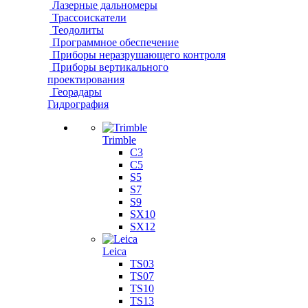
Лазерные дальномеры
Трассоискатели
Теодолиты
Программное обеспечение
Приборы неразрушающего контроля
Приборы вертикального
проектирования
Георадары
Гидрография
Trimble
C3
C5
S5
S7
S9
SX10
SX12
Leica
TS03
TS07
TS10
TS13