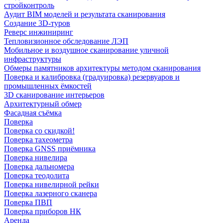
стройконтроль
Аудит BIM моделей и результата сканирования
Создание 3D-туров
Реверс инжиниринг
Тепловизионное обследование ЛЭП
Мобильное и воздушное сканирование уличной
инфраструктуры
Обмеры памятников архитектуры методом сканирования
Поверка и калибровка (градуировка) резервуаров и
промышленных ёмкостей
3D сканирование интерьеров
Архитектурный обмер
Фасадная съёмка
Поверка
Поверка со скидкой!
Поверка тахеометра
Поверка GNSS приёмника
Поверка нивелира
Поверка дальномера
Поверка теодолита
Поверка нивелирной рейки
Поверка лазерного сканера
Поверка ПВП
Поверка приборов НК
Аренда