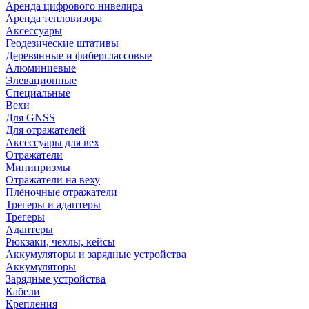
Аренда цифрового нивелира
Аренда тепловизора
Аксессуары
Геодезические штативы
Деревянные и фиберглассовые
Алюминиевые
Элевационные
Специальные
Вехи
Для GNSS
Для отражателей
Аксессуары для вех
Отражатели
Минипризмы
Отражатели на веху
Плёночные отражатели
Трегеры и адаптеры
Трегеры
Адаптеры
Рюкзаки, чехлы, кейсы
Аккумуляторы и зарядные устройства
Аккумуляторы
Зарядные устройства
Кабели
Крепления