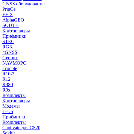
GNSS оборудование
PrinCe
EFIX
AlphaGEO
SOUTH
Контроллеры
Приёмники
STEC
RGK
4GNSS
Geobox
NAVMOPO
Trimble
R10-2
R12
R980
R9s
Комплекты
Контроллеры
Модемы
Leica
Приёмники
Комплекты
Captivate для CS20
Sokkia