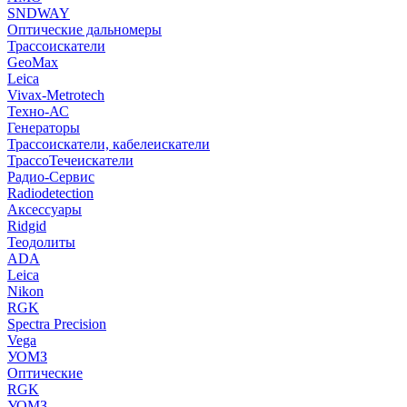
SNDWAY
Оптические дальномеры
Трассоискатели
GeoMax
Leica
Vivax-Metrotech
Техно-АС
Генераторы
Трассоискатели, кабелеискатели
ТрассоТечеискатели
Радио-Сервис
Radiodetection
Аксессуары
Ridgid
Теодолиты
ADA
Leica
Nikon
RGK
Spectra Precision
Vega
УОМЗ
Оптические
RGK
УОМЗ