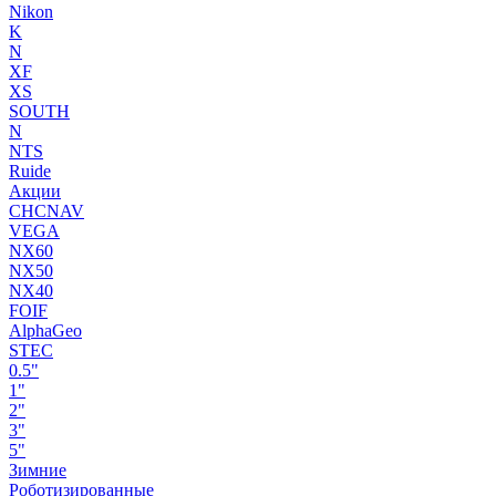
Nikon
K
N
XF
XS
SOUTH
N
NTS
Ruide
Акции
CHCNAV
VEGA
NX60
NX50
NX40
FOIF
AlphaGeo
STEC
0.5"
1"
2"
3"
5"
Зимние
Роботизированные