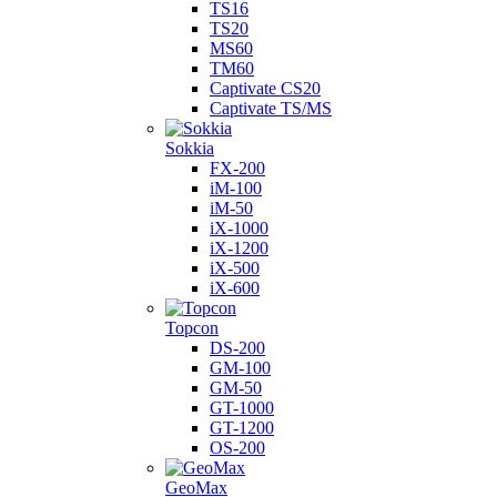
TS16
TS20
MS60
TM60
Captivate CS20
Captivate TS/MS
Sokkia
FX-200
iM-100
iM-50
iX-1000
iX-1200
iX-500
iX-600
Topcon
DS-200
GM-100
GM-50
GT-1000
GT-1200
OS-200
GeoMax