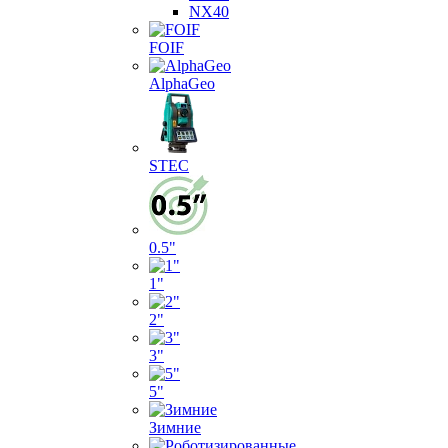
NX40
FOIF
AlphaGeo
STEC
0.5"
1"
2"
3"
5"
Зимние