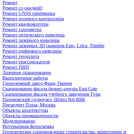
Ремонт
Ремонт со скидкой!
Ремонт GNSS приёмника
Ремонт полевого контроллера
Ремонт квадрокоптера
Ремонт тахеометра
Ремонт оптического нивелира
Ремонт лазерного нивелира
Ремонт лазерных 3D сканеров Faro, Leica, Trimble
Ремонт цифрового нивелира
Ремонт теодолита
Ремонт трассоискателя
Ремонт ПВП
Лазерное сканирование
Выполненные работы
Глиноземный завод Фрия, Гвинея
Сканирование фасада бизнес-центра East Gate
Сканирование фасада учебного заведения Тулы
Пахомовский гидроузел, Шлюз №6 ВБК
Президент Плаза, Москва
Объекты архитектуры
Объекты промышленности
Моделирование
Интерьерная фотосъемка
Геодезическое сопровождение строительства, мониторинг и