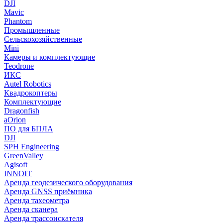
DJI
Mavic
Phantom
Промышленные
Сельскохозяйственные
Mini
Камеры и комплектующие
Teodrone
ИКС
Autel Robotics
Квадрокоптеры
Комплектующие
Dragonfish
aOrion
ПО для БПЛА
DJI
SPH Engineering
GreenValley
Agisoft
INNOIT
Аренда геодезического оборудования
Аренда GNSS приёмника
Аренда тахеометра
Аренда сканера
Аренда трассоискателя