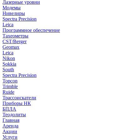
Лазерные уровни
Модемы
Нивелиры
Spectra Precision
Leica
Программное обеспечение
Тахеометры
CST/Berger
Geomax
Leica
Nikon
Sokkia
South
Spectra Precision
Topcon
Trimble
Ruide
Трассоискатели
Приборы НК
БПЛА
Теодолиты
Главная
Аренда
Акции
Услуги