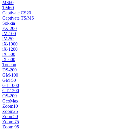
MS60
TM60
Captivate CS20
Captivate TS/MS
Sokkia
FX-200
iM-100
iM-50
iX-1000
iX-1200
iX-500
iX-600
Topcon
DS-200
GM-100
GM-50
GT-1000
GT-1200
OS-200
GeoMax
Zoom10
Zoom25
Zoom50
Zoom 75
Zoom 95