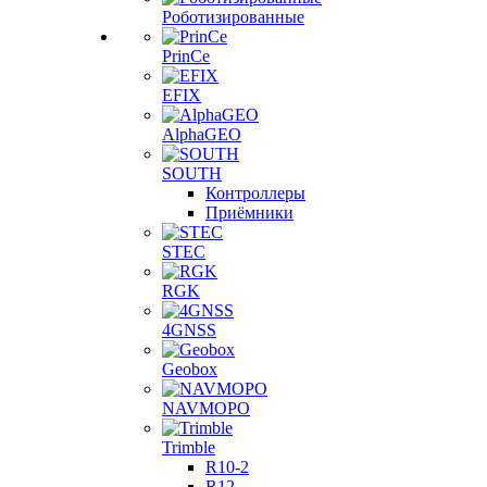
Роботизированные
PrinCe
EFIX
AlphaGEO
SOUTH
Контроллеры
Приёмники
STEC
RGK
4GNSS
Geobox
NAVMOPO
Trimble
R10-2
R12