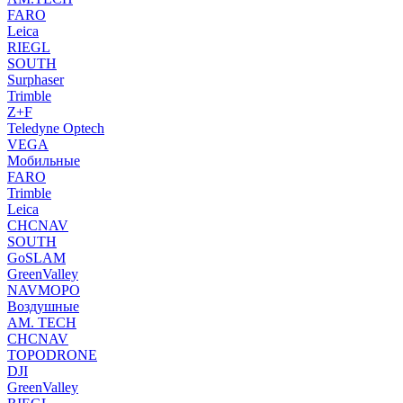
FARO
Leica
RIEGL
SOUTH
Surphaser
Trimble
Z+F
Teledyne Optech
VEGA
Мобильные
FARO
Trimble
Leica
CHCNAV
SOUTH
GoSLAM
GreenValley
NAVMOPO
Воздушные
AM. TECH
CHCNAV
TOPODRONE
DJI
GreenValley