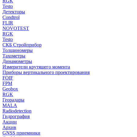
RGK
Testo
Детекторы
Condtrol
FLIR
NOVOTEST
RGK
Testo
СКБ Стройприбор
Толщиномеры
Тахометры
Динамометры
Измерители крутящего момента
Приборы вертикального проектирования
FOIF
FPM
Geobox
RGK
Георадары
MALA
Radiodetection
Гидрография
Акции
Архив
GNSS приемники