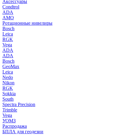
Аксессуары
Condtrol
ADA
AMO
Ротационные нивелиры
Bosch
Leica
RGK
Vega
ADA
ADA
Bosch
GeoMax
Leica
Nedo
Nikon
RGK
Sokkia
South
Spectra Precision
Trimble
Vega
УОМЗ
Распродажа
БПЛА для геодезии