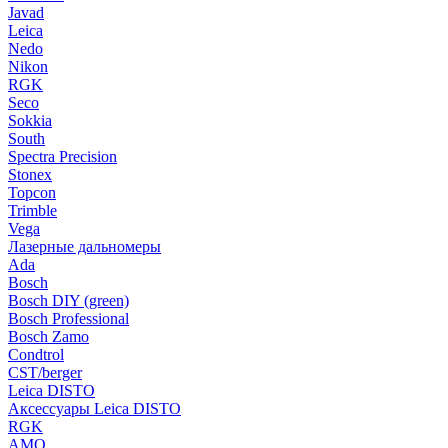
Javad
Leica
Nedo
Nikon
RGK
Seco
Sokkia
South
Spectra Precision
Stonex
Topcon
Trimble
Vega
Лазерные дальномеры
Ada
Bosch
Bosch DIY (green)
Bosch Professional
Bosch Zamo
Condtrol
CST/berger
Leica DISTO
Аксессуары Leica DISTO
RGK
AMO