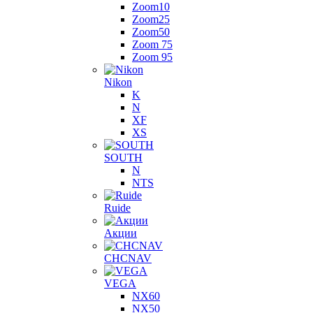
Zoom10
Zoom25
Zoom50
Zoom 75
Zoom 95
Nikon
K
N
XF
XS
SOUTH
N
NTS
Ruide
Акции
CHCNAV
VEGA
NX60
NX50