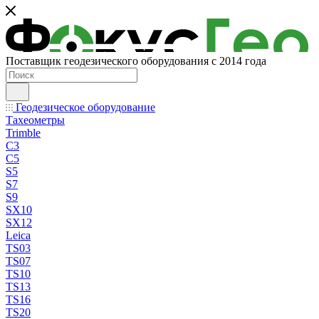
Поставщик геодезического оборудования с 2014 года
Геодезическое оборудование
Тахеометры
Trimble
C3
C5
S5
S7
S9
SX10
SX12
Leica
TS03
TS07
TS10
TS13
TS16
TS20