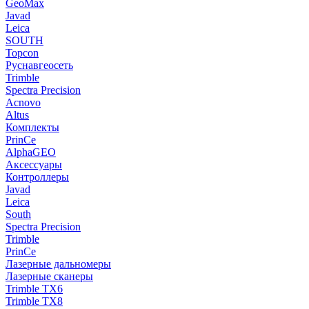
GeoMax
Javad
Leica
SOUTH
Topcon
Руснавгеосеть
Trimble
Spectra Precision
Acnovo
Altus
Комплекты
PrinCe
AlphaGEO
Аксессуары
Контроллеры
Javad
Leica
South
Spectra Precision
Trimble
PrinCe
Лазерные дальномеры
Лазерные сканеры
Trimble TX6
Trimble TX8