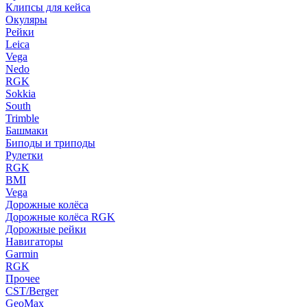
Клипсы для кейса
Окуляры
Рейки
Leica
Vega
Nedo
RGK
Sokkia
South
Trimble
Башмаки
Биподы и триподы
Рулетки
RGK
BMI
Vega
Дорожные колёса
Дорожные колёса RGK
Дорожные рейки
Навигаторы
Garmin
RGK
Прочее
CST/Berger
GeoMax