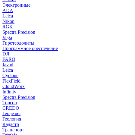
Электронные
ADA
Leica
Nikon
RGK
Spectra Precision
Vega
Гиротеодолиты
Программное обеспечение
DJI
FARO
Javad
Leica
Cyclone
FlexField
CloudWorx
Infinity
Spectra Precision
Topcon
CREDO
Геодезия
Геология
Кадастр
Транспорт