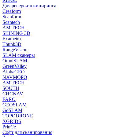
RIEGL
Для реверс-инжиниринга
Creaform
Scanform
Scantech
AM.TECH
SHINING 3D
Exametra
Thunk3D
RangeVision
SLAM сканеры
OmniSLAM
GreenValley
AlphaGEO
NAVMOPO
AM.TECH
SOUTH
CHCNAV
FARO
GEOSLAM
GoSLAM
TOPODRONE
XGRIDS
PrinCe
Софт для сканирования