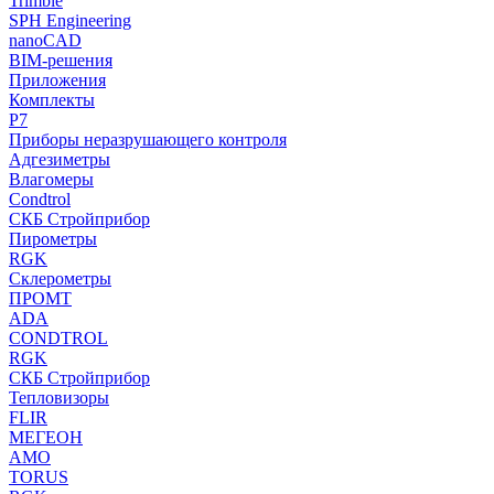
Trimble
SPH Engineering
nanoCAD
BIM-решения
Приложения
Комплекты
Р7
Приборы неразрушающего контроля
Адгезиметры
Влагомеры
Condtrol
СКБ Стройприбор
Пирометры
RGK
Склерометры
ПРОМТ
ADA
CONDTROL
RGK
СКБ Стройприбор
Тепловизоры
FLIR
МЕГЕОН
AMO
TORUS