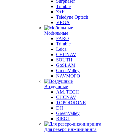
Surphaser
Trimble
Z+F
Teledyne Optech
VEGA
Мобильные
FARO
Trimble
Leica
CHCNAV
SOUTH
GoSLAM
GreenValley
NAVMOPO
Воздушные
AM. TECH
CHCNAV
TOPODRONE
DJI
GreenValley
RIEGL
Для реверс-инжиниринга