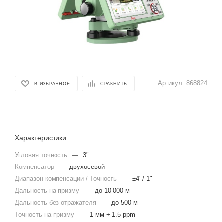
Артикул:
868824
В ИЗБРАННОЕ
СРАВНИТЬ
Характеристики
Угловая точность
—
3"
Компенсатор
—
двухосевой
Диапазон компенсации / Точность
—
±4' / 1"
Дальность на призму
—
до 10 000 м
Дальность без отражателя
—
до 500 м
Точность на призму
—
1 мм + 1.5 ppm