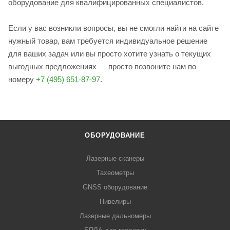
оборудование для квалифицированных специалистов.
Если у вас возникли вопросы, вы не смогли найти на сайте
нужный товар, вам требуется индивидуальное решение
для ваших задач или вы просто хотите узнать о текущих
выгодных предложениях — просто позвоните нам по
номеру
+7 (495) 651-87-97
.
ОБОРУДОВАНИЕ
Лазерные сканеры
Тахеометры
GNSS оборудование
Нивелиры
Лазерные дальномеры