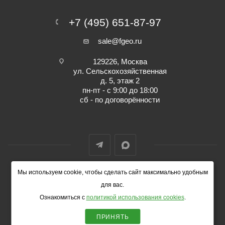
+7 (495) 651-87-97
sale@fgeo.ru
129226, Москва
ул. Сельскохозяйственная
д. 5, этаж 2
пн-пт - с 9:00 до 18:00
сб - по договорённости
Мы используем cookie, чтобы сделать сайт максимально удобным
© 2014-2026 ФокусГео
для вас.
Ознакомиться с
политикой использования cookies
.
ПРИНЯТЬ