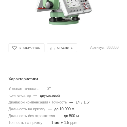
Артикул:
868859
В ИЗБРАННОЕ
СРАВНИТЬ
Характеристики
Угловая точность
—
3"
Компенсатор
—
двухосевой
Диапазон компенсации / Точность
—
±4' / 1.5"
Дальность на призму
—
до 10 000 м
Дальность без отражателя
—
до 500 м
Точность на призму
—
1 мм + 1.5 ppm