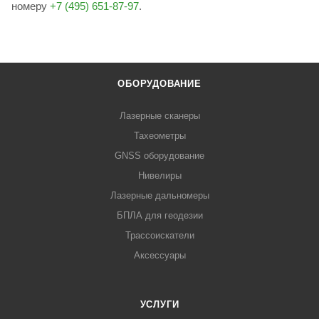
номеру
+7 (495) 651-87-97
.
ОБОРУДОВАНИЕ
Лазерные сканеры
Тахеометры
GNSS оборудование
Нивелиры
Лазерные дальномеры
БПЛА для геодезии
Трассоискатели
Аксессуары
УСЛУГИ