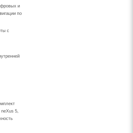
ифровых и
вигации по
оты с
нутренней
омплект
 neXus 5,
жность