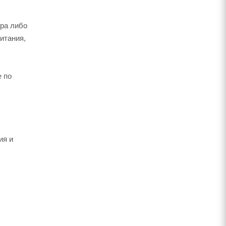
ора либо
итания,
е по
ия и