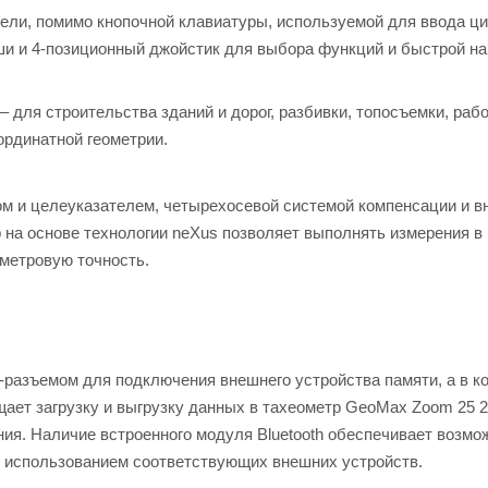
нели, помимо кнопочной клавиатуры, используемой для ввода ц
 и 4-позиционный джойстик для выбора функций и быстрой на
 для строительства зданий и дорог, разбивки, топосъемки, раб
ординатной геометрии.
ом и целеуказателем, четырехосевой системой компенсации и в
 на основе технологии neXus позволяет выполнять измерения в
метровую точность.
разъемом для подключения внешнего устройства памяти, а в к
ает загрузку и выгрузку данных в тахеометр GeoMax Zoom 25 2
ния. Наличие встроенного модуля Bluetooth обеспечивает возмо
с использованием соответствующих внешних устройств.