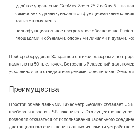
удобное управление GeoMax Zoom 25 2 neXus 5 – на па
символьных данных, находятся функциональные клавиши
контекстному меню.
полнофункциональное программное обеспечение Fusion –
площадями и объемами, опорными линиями и дугами, ко
Прибор оборудован 30-кратной оптикой, лазерным центрир
памятью на 50 тыс. точек. Встроенный лазерный дальномер
ускоренном или стандартном режиме, обеспечивая 2-милли
Преимущества
Простой обмен данными. Тахеометр GeoMax обладает USB-
прибора включена USB-накопитель. Это существенно упрощ
позволяя отказаться от использования кабельного соедине
дистанционного считывания данных из памяти устройства 