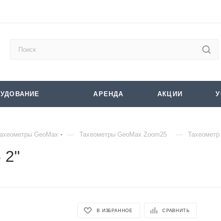
УДОВАНИЕ
АРЕНДА
АКЦИИ
У
—
—
ахеометры GeoMax
Тахеометры GeoMax Zoom25
Тахеометр
 2"
В ИЗБРАННОЕ
СРАВНИТЬ