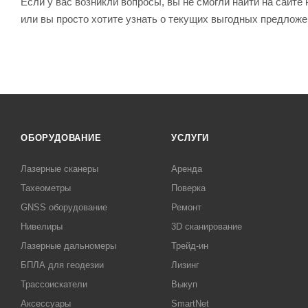
Если у вас возникли вопросы, вы не смогли найти на сайт
или вы просто хотите узнать о текущих выгодных предлож
ОБОРУДОВАНИЕ
УСЛУГИ
Лазерные сканеры
Аренда
Тахеометры
Поверка
GNSS оборудование
Ремонт
Нивелиры
3D сканирование
Лазерные дальномеры
Трейд-ин
БПЛА для геодезии
Лизинг
Трассоискатели
Выкуп
Аксессуары
SmartNet