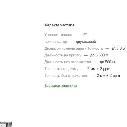
Характеристики
Угловая точность
—
2"
Компенсатор
—
двухосевой
Диапазон компенсации / Точность
—
±4' / 0.5"
Дальность на призму
—
до 3 500 м
Дальность без отражателя
—
до 500 м
Точность на призму
—
2 мм + 2 ppm
Точность без отражателя
—
2 мм + 2 ppm
Все характеристики