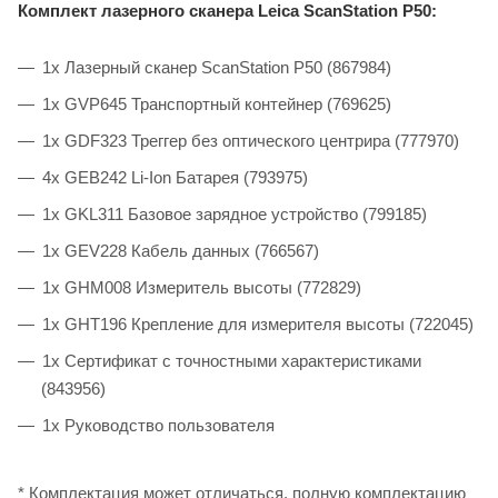
Комплект лазерного сканера Leica ScanStation P50:
1x Лазерный сканер ScanStation P50 (867984)
1x GVP645 Транспортный контейнер (769625)
1x GDF323 Треггер без оптического центрира (777970)
4x GEB242 Li-Ion Батарея (793975)
1x GKL311 Базовое зарядное устройство (799185)
1x GEV228 Кабель данных (766567)
1x GHM008 Измеритель высоты (772829)
1x GHT196 Крепление для измерителя высоты (722045)
1х Сертификат с точностными характеристиками
(843956)
1x Руководство пользователя
* Комплектация может отличаться, полную комплектацию