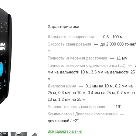
Характеристики
Дальность сканирования
—
0.5 - 100 м
Скорость сканирования
—
до 2 000 000 точек
с
Точность измерения расстояния
—
±1 мм
Точность измерения отдельной точки (3D)
—
мм на дальности 10 м, 3.5 мм на дальности 25
м
Диапазон шума
—
0.1 мм на 10 м, 0.2 мм на
25 м, 0.3 мм на 10 м, 0.4 мм на 25 м, 0.7 мм на
10 м, 1.2 мм на 25 м
Угловая точность сканирования
—
19"
Компенсатор / Диапазон компенсации
—
двухосевой / ±2°
Все характеристики