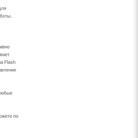
для
боты.
тивно
ивает
а Flash
авление
 любые
ожете по