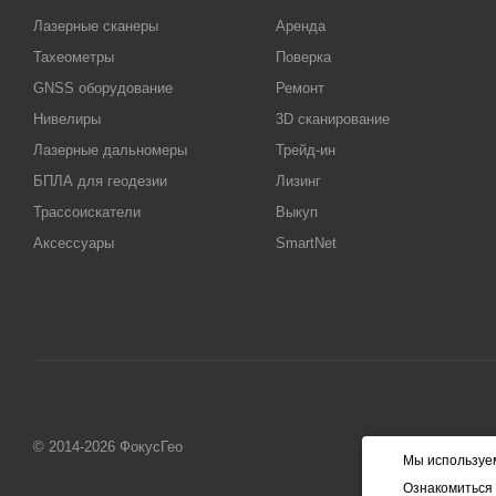
Лазерные сканеры
Аренда
Тахеометры
Поверка
GNSS оборудование
Ремонт
Нивелиры
3D сканирование
Лазерные дальномеры
Трейд-ин
БПЛА для геодезии
Лизинг
Трассоискатели
Выкуп
Аксессуары
SmartNet
© 2014-2026 ФокусГео
Мы используем
Ознакомиться