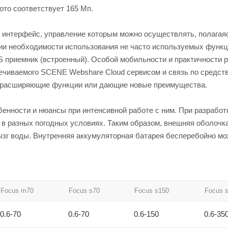
ото соответствует 165 Мп.
 интерфейс, управление которым можно осуществлять, полагая
ии необходимости использования не часто используемых функц
 приемник (встроенный). Особой мобильности и практичности 
ечиваемого SCENE Webshare Cloud сервисом и связь по средств
, расширяющие функции или дающие новые преимущества.
бенности и нюансы при интенсивной работе с ним. При разработ
 в разных погодных условиях. Таким образом, внешняя оболочк
зг воды. Внутренняя аккумуляторная батарея бесперебойно мо
Focus m70
Focus s70
Focus s150
Focus 
0.6-70
0.6-70
0.6-150
0.6-35