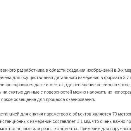
венного разработчика в области создания изображений в 3-х м
ачена для осуществления детального измерения в формате 3D 
лично справится даже в местах, где освещение не сильно яркое,
му на снятые данные с поверхностей можно наложить их непоср
о яркое освещение для процесса сканирования.
станцией для снятия параметров с объектов является 70 метро
дистанционных измерений составляет ± 1 мм, что очень важно п
имеются лепные или резные элементы. Применим для наружного