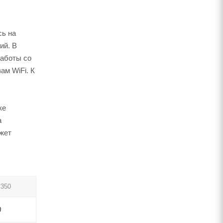
сь на
ий. В
работы со
ам WiFi. К
ке
а
жет
s350
0