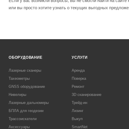
Если у вас возникли вопросы, вы не смогли найти на сайт
или вы просто хотите узнать о текущих выгодных предлож
ОБОРУДОВАНИЕ
УСЛУГИ
Лазерные сканеры
Аренда
Тахеометры
Поверка
GNSS оборудование
Ремонт
Нивелиры
3D сканирование
Лазерные дальномеры
Трейд-ин
БПЛА для геодезии
Лизинг
Трассоискатели
Выкуп
Аксессуары
SmartNet