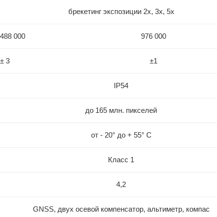
брекетинг экспозиции 2x, 3x, 5x
488 000
976 000
± 3
±1
IP54
до 165 млн. пикселей
от - 20° до + 55° С
Класс 1
4,2
GNSS, двух осевой компенсатор, альтиметр, компас