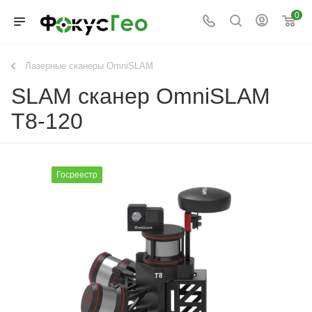
0
Лазерные сканеры OmniSLAM
SLAM сканер OmniSLAM
T8-120
Госреестр