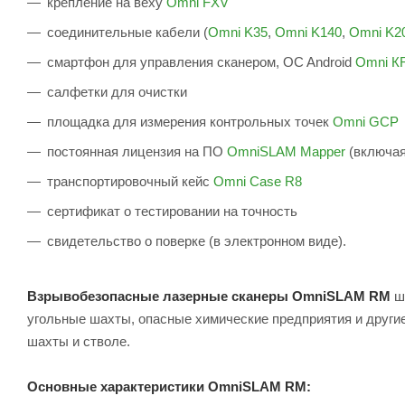
крепление на веху
Omni FXV
соединительные кабели (
Omni K35
,
Omni K140
,
Omni K2
смартфон для управления сканером, OC Android
Omni К
салфетки для очистки
площадка для измерения контрольных точек
Omni GCP
постоянная лицензия на ПО
OmniSLAM Mapper
(включа
транспортировочный кейс
Omni Case R8
сертификат о тестировании на точность
свидетельство о поверке (в электронном виде).
Взрывобезопасные лазерные сканеры OmniSLAM RM
ши
угольные шахты, опасные химические предприятия и други
шахты и стволе.
Основные характеристики OmniSLAM RM: