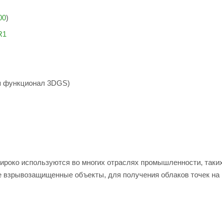
00
)
R1
я функционал 3DGS)
роко используются во многих отраслях промышленности, таких
е взрывозащищенные объекты, для получения облаков точек на