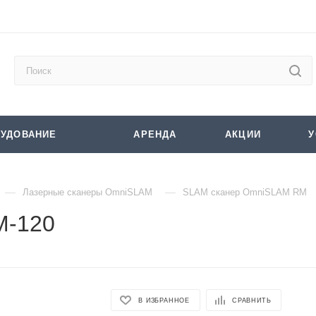
УДОВАНИЕ
АРЕНДА
АКЦИИ
У
—
—
Лазерные сканеры OmniSLAM
SLAM сканер OmniSLAM RM
M-120
В ИЗБРАННОЕ
СРАВНИТЬ