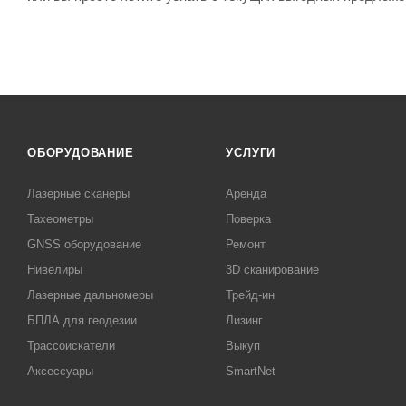
ОБОРУДОВАНИЕ
УСЛУГИ
Лазерные сканеры
Аренда
Тахеометры
Поверка
GNSS оборудование
Ремонт
Нивелиры
3D сканирование
Лазерные дальномеры
Трейд-ин
БПЛА для геодезии
Лизинг
Трассоискатели
Выкуп
Аксессуары
SmartNet