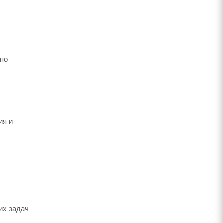
 по
ия и
их задач