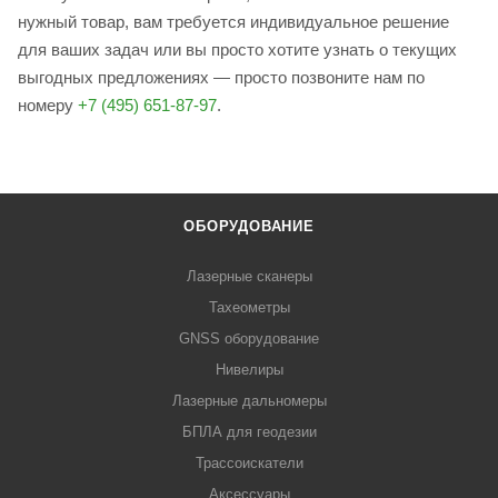
нужный товар, вам требуется индивидуальное решение
для ваших задач или вы просто хотите узнать о текущих
выгодных предложениях — просто позвоните нам по
номеру
+7 (495) 651-87-97
.
ОБОРУДОВАНИЕ
Лазерные сканеры
Тахеометры
GNSS оборудование
Нивелиры
Лазерные дальномеры
БПЛА для геодезии
Трассоискатели
Аксессуары