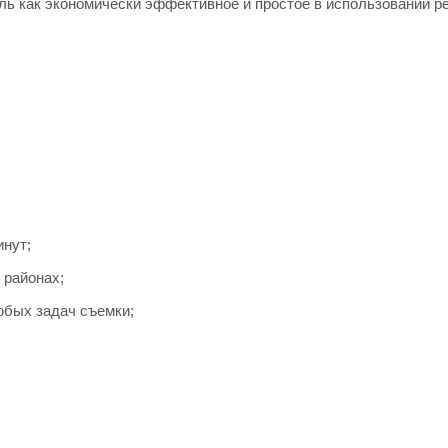
ль как экономически эффективное и простое в использовании р
инут;
 районах;
юбых задач съемки;