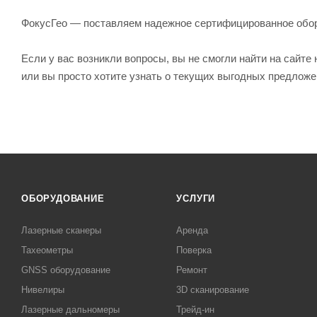
ФокусГео — поставляем надежное сертифицированное обо
Если у вас возникли вопросы, вы не смогли найти на сайт
или вы просто хотите узнать о текущих выгодных предлож
ОБОРУДОВАНИЕ
УСЛУГИ
Лазерные сканеры
Аренда
Тахеометры
Поверка
GNSS оборудование
Ремонт
Нивелиры
3D сканирование
Лазерные дальномеры
Трейд-ин