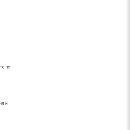
те по
ия и