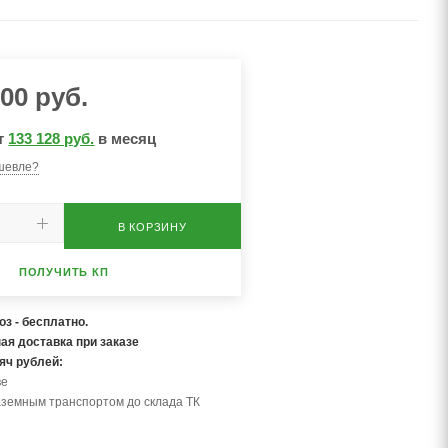
000
руб.
т
133 128 руб.
в месяц
шевле?
В КОРЗИНУ
ПОЛУЧИТЬ КП
з - бесплатно.
ая доставка при заказе
сяч рублей:
ве
аземным транспортом до склада ТК