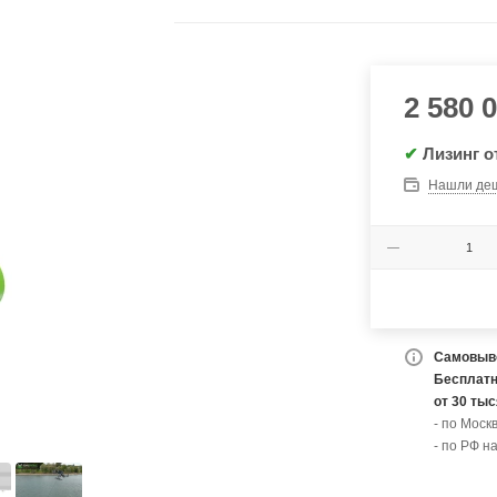
2 580 
✔
Лизинг о
Нашли де
Самовыво
Бесплатн
от 30 ты
- по Моск
- по РФ н