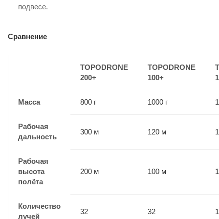
подвесе.
Сравнение
TOPODRONE
TOPODRONE
200+
100+
1
Масса
800 г
1000 г
1
Рабочая
300 м
120 м
1
дальность
Рабочая
высота
200 м
100 м
1
полёта
Количество
32
32
1
лучей