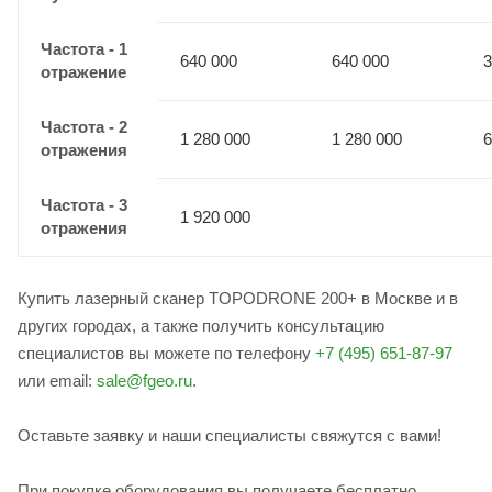
Частота - 1
640 000
640 000
3
отражение
Частота - 2
1 280 000
1 280 000
6
отражения
Частота - 3
1 920 000
отражения
Купить лазерный сканер TOPODRONE 200+ в Москве и в
других городах, а также получить консультацию
специалистов вы можете по телефону
+7 (495) 651-87-97
или email:
sale@fgeo.ru
.
Оставьте заявку и наши специалисты свяжутся с вами!
При покупке оборудования вы получаете бесплатно