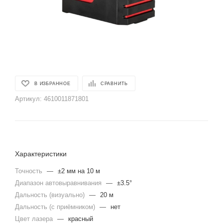
В ИЗБРАННОЕ
СРАВНИТЬ
Артикул:
4610011871801
Характеристики
Точность
—
±2 мм на 10 м
Диапазон автовыравнивания
—
±3.5°
Дальность (визуально)
—
20 м
Дальность (с приёмником)
—
нет
Цвет лазера
—
красный