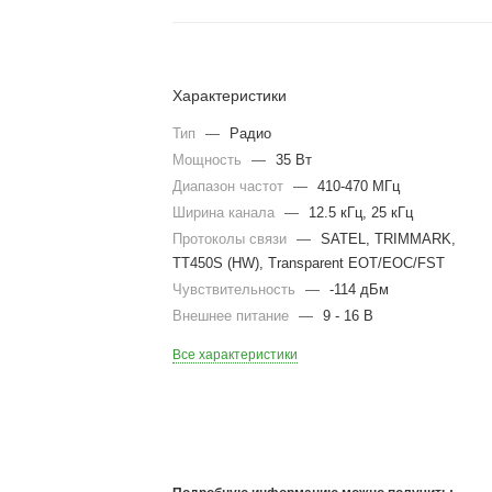
Характеристики
Тип
—
Радио
Мощность
—
35 Вт
Диапазон частот
—
410-470 МГц
Ширина канала
—
12.5 кГц, 25 кГц
Протоколы связи
—
SATEL, TRIMMARK,
TT450S (HW), Transparent EOT/EOC/FST
Чувствительность
—
-114 дБм
Внешнее питание
—
9 - 16 В
Все характеристики