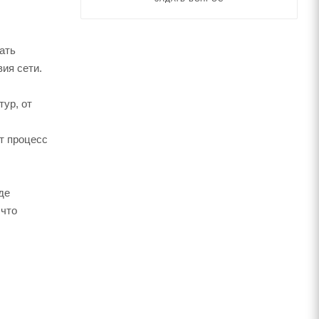
ать
ия сети.
ур, от
т процесс
де
 что