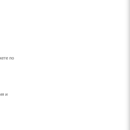
жете по
ия и