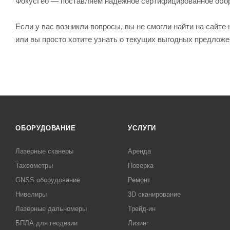
ФокусГео — поставляем надежное сертифицированное обо
Если у вас возникли вопросы, вы не смогли найти на сайт
или вы просто хотите узнать о текущих выгодных предлож
ОБОРУДОВАНИЕ
УСЛУГИ
Лазерные сканеры
Аренда
Тахеометры
Поверка
GNSS оборудование
Ремонт
Нивелиры
3D сканирование
Лазерные дальномеры
Трейд-ин
БПЛА для геодезии
Лизинг