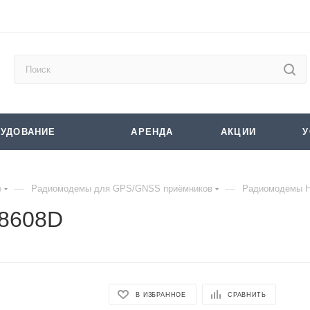
УДОВАНИЕ
АРЕНДА
АКЦИИ
У
—
—
е
Радиомодемы для GPS/GNSS приёмников
Радиомодемы H
U8608D
В ИЗБРАННОЕ
СРАВНИТЬ