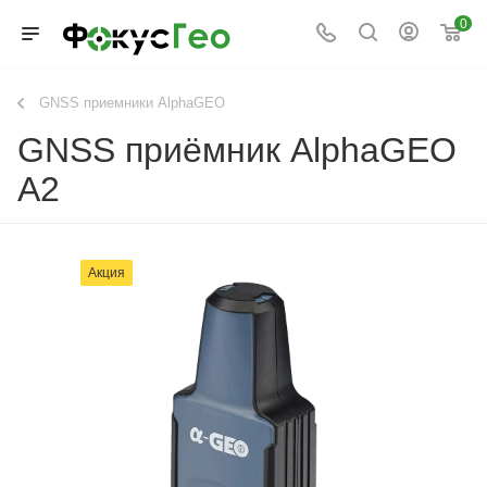
0
GNSS приемники AlphaGEO
GNSS приёмник AlphaGEO
A2
Акция