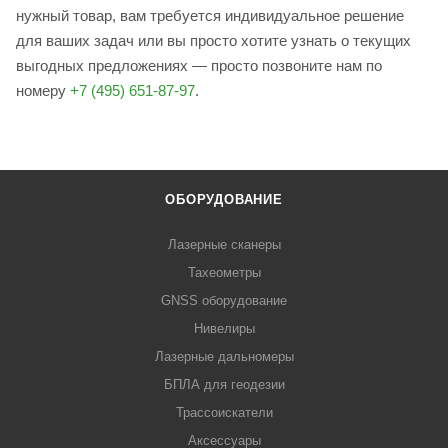
нужный товар, вам требуется индивидуальное решение
для ваших задач или вы просто хотите узнать о текущих
выгодных предложениях — просто позвоните нам по
номеру
+7 (495) 651-87-97
.
ОБОРУДОВАНИЕ
Лазерные сканеры
Тахеометры
GNSS оборудование
Нивелиры
Лазерные дальномеры
БПЛА для геодезии
Трассоискатели
Аксессуары