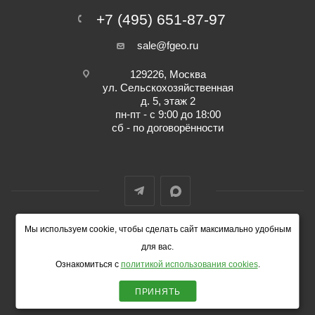
+7 (495) 651-87-97
sale@fgeo.ru
129226, Москва
ул. Сельскохозяйственная
д. 5, этаж 2
пн-пт - с 9:00 до 18:00
сб - по договорённости
Мы используем cookie, чтобы сделать сайт максимально удобным
© 2014-2026 ФокусГео
для вас.
Ознакомиться с
политикой использования cookies
.
ПРИНЯТЬ